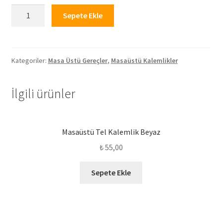
Desenli
Sepete Ekle
Masa
Üstü
Tel
Kalemlik
Kategoriler:
Masa Üstü Gereçler
,
Masaüstü Kalemlikler
Yeşil
adet
İlgili ürünler
Masaüstü Tel Kalemlik Beyaz
₺
55,00
Sepete Ekle