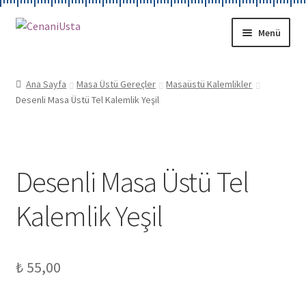
Dolaşıma
İçeriğe
Menü
geç
geç
KIRTASİYE
Ana Sayfa
Masa Üstü Gereçler
Masaüstü Kalemlikler
Desenli Masa Üstü Tel Kalemlik Yeşil
HAKKIMIZDA
HESABIM
Desenli Masa Üstü Tel
İLETİŞİM
Kalemlik Yeşil
₺
55,00