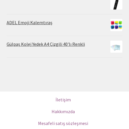
ADEL Emoji Kalemtıraş
Gülpaş Kolej Yedek A4 Çizgili 40'lı Renkli
İletişim
Hakkımızda
Mesafeli satış sözleşmesi