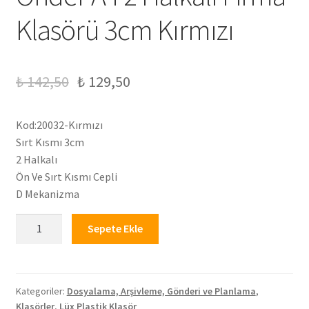
Klasörü 3cm Kırmızı
₺
142,50
₺
129,50
Kod:20032-Kırmızı
Sırt Kısmı 3cm
2 Halkalı
Ön Ve Sırt Kısmı Cepli
D Mekanizma
Önder
Sepete Ekle
A4
2
Halkalı
Firma
Kategoriler:
Dosyalama, Arşivleme, Gönderi ve Planlama
,
Klasörler
,
Lüx Plastik Klasör
Klasörü