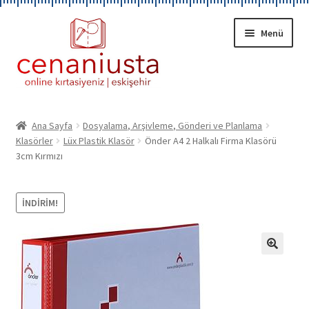
Dolaşıma
İçeriğe
Menü
geç
geç
A
KIRTASİYE
l
Ana Sayfa
Dosyalama, Arşivleme, Gönderi ve Planlama
t
Klasörler
Lüx Plastik Klasör
Önder A4 2 Halkalı Firma Klasörü
HAKKIMIZDA
m
3cm Kırmızı
e
HESABIM
n
İNDIRIM!
ü
İLETİŞİM
y
ü
g
🔍
e
n