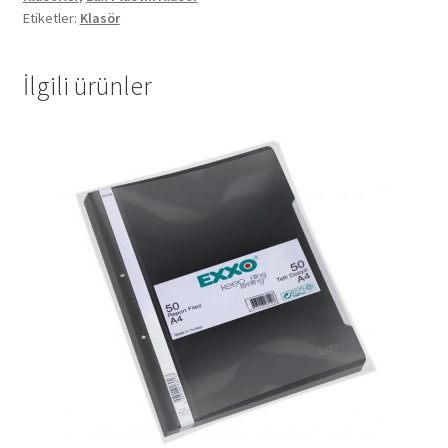
Etiketler:
Klasör
3cm
Kırmızı
adet
İlgili ürünler