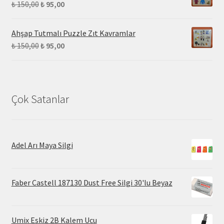
₺
150,00
₺
95,00
Ahşap Tutmalı Puzzle Zıt Kavramlar
₺
150,00
₺
95,00
Çok Satanlar
Adel Arı Maya Silgi
Faber Castell 187130 Dust Free Silgi 30'lu Beyaz
Umix Eskiz 2B Kalem Ucu