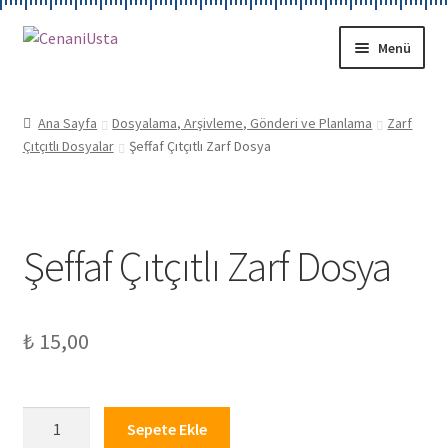
Dolaşıma
İçeriğe
Menü
geç
geç
KIRTASİYE
Ana Sayfa
Dosyalama, Arşivleme, Gönderi ve Planlama
Zarf
Çıtçıtlı Dosyalar
Şeffaf Çıtçıtlı Zarf Dosya
HAKKIMIZDA
HESABIM
Şeffaf Çıtçıtlı Zarf Dosya
İLETİŞİM
₺
15,00
Şeffaf
Sepete Ekle
Çıtçıtlı