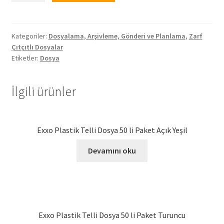
Zarf
Dosya
adet
Kategoriler:
Dosyalama, Arşivleme, Gönderi ve Planlama
,
Zarf
Çıtçıtlı Dosyalar
Etiketler:
Dosya
İlgili ürünler
Exxo Plastik Telli Dosya 50 li Paket Açık Yeşil
Devamını oku
Exxo Plastik Telli Dosya 50 li Paket Turuncu