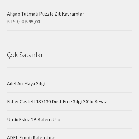
Ahşap Tutmalı Puzzle Zıt Kavramlar
₺
150,00
₺
95,00
Çok Satanlar
Adel Arı Maya Silgi
Faber Castell 187130 Dust Free Silgi 30'lu Beyaz
Umix Eskiz 2B Kalem Ucu
ADEL Emoji Kalemtıraş