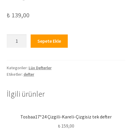
i
ş
₺
139,00
l
e
t
Uni
Sepete Ekle
Note
Minimal
PP
Kapak
Kategoriler:
Lüx Defterler
Etiketler:
defter
20*28
Spralli
Çizgisiz
İlgili ürünler
Defter
adet
Tosbaa17*24 Çizgili-Kareli-Çizgisiz tek defter
₺
159,00