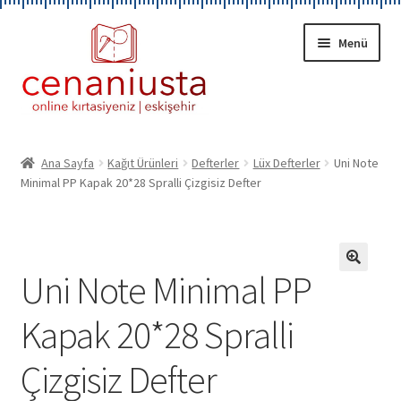
Dolaşıma
İçeriğe
Menü
geç
geç
A
KIRTASİYE
l
Ana Sayfa
Kağıt Ürünleri
Defterler
Lüx Defterler
Uni Note
t
Minimal PP Kapak 20*28 Spralli Çizgisiz Defter
HAKKIMIZDA
m
e
HESABIM
n
ü
Uni Note Minimal PP
İLETİŞİM
🔍
y
ü
Kapak 20*28 Spralli
g
e
Çizgisiz Defter
n